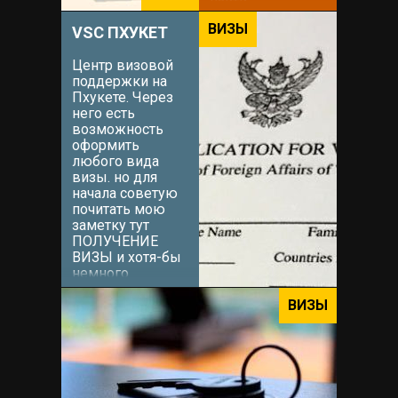
найти
взаимопонимание
ВИЗЫ
VSC ПХУКЕТ
с местными
жителями.
Центр визовой
Решение этого
поддержки на
вопроса можно
Пхукете. Через
доверить
него есть
Вадиму. Вадим
возможность
знаком мне с
оформить
самого приезда
любого вида
на остров в
визы. но для
2015...
начала советую
почитать мою
заметку тут
ПОЛУЧЕНИЕ
ВИЗЫ и хотя-бы
немного
сориентироваться
какой тип визы
ВИЗЫ
Вам наиболее
подходит. После
этого (можно и
сразу[icon
name="grin-wink"