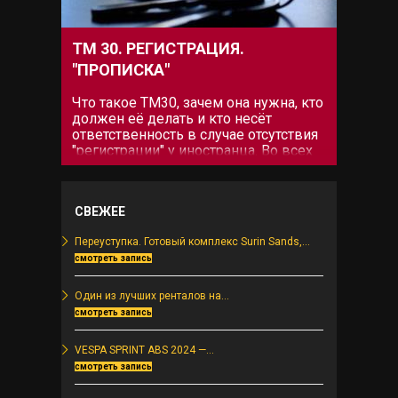
prefix="fas"])
можно...
ТМ 30. РЕГИСТРАЦИЯ.
"ПРОПИСКА"
Что такое ТМ30, зачем она нужна, кто
должен её делать и кто несёт
ответственность в случае отсутствия
"регистрации" у иностранца. Во всех
этих вопросах разберёмся ниже. Что
такое ТМ30. Закон о регистрации
иностранцев фактически действует с
СВЕЖЕЕ
2005 года совместно с законом об
Отелях. При...
Переуступка. Готовый комплекс Surin Sands,...
смотреть запись
Один из лучших ренталов на...
смотреть запись
VESPA SPRINT ABS 2024 —...
смотреть запись