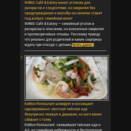
WANG Café & Eatery манит уголком для
раскрасок и сладостями, но закрытия без
предупреждения и жалобы на напитки ставят
под вопрос семейный визит
WANG Café & Eatery — семейный уголок и
раскраски в описании, но внезапные закрытия
и противоречивые отзывы. Расскажу правду:
что реально для родителей и какие сюрпризы
ждать при походе с детьми.
Читать далее »
KoMoo Restaurant шокирует и восхищает
одновременно: местная тайская еда
безупречно свежая и дешевая, но англ меню
сбивает с толку
KoMoo Restaurant: свежайшая тайская еда и
4.6, но семейная небрежность и бесполезное