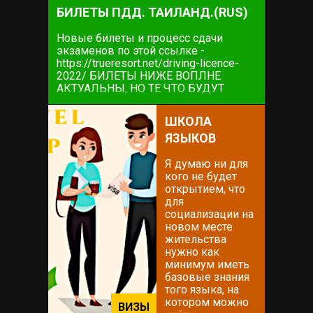
БИЛЕТЫ ПДД. ТАИЛАНД.(RUS)
Новые билеты и процесс сдачи
экзаменов по этой ссылке -
https://trueresort.net/driving-licence-
2022/ БИЛЕТЫ НИЖЕ ВОПЛНЕ
АКТУАЛЬНЫ, НО ТЕ ЧТО БУДУТ
НЕПОСРЕДСТВЕННО НА ЭКЗАМЕНЕ
ПО ССЫЛКЕ ВЫШЕ. ИНФОРМАЦИЯ
ШКОЛА
НИЖЕ ТАКЖЕ МОЖЕТ БЫТЬ
ЯЗЫКОВ
ПОЛЕЗНОЙ Начнем с того как всё это
удобно...
Я думаю ни для
кого не будет
открытием, что
для
социализации на
новом месте
жительства
нужно как
минимум иметь
базовые знания
того языка, на
котором можно
ВИЗЫ