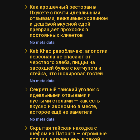
Как крошечный ресторан в
Пхукете с почти идеальными
отзывами, вежливым хозяином
и дешёвой вкусной едой
превращает прохожих в
постоянных клиентов
No meta data
Kab Khao разоблачаю: апологии
персонала не спасают от
черствого хлеба, пиццы на
засохшей булке с кетчупом и
стейка, что шокировал гостей
No meta data
Секретный тайский уголок с
идеальными отзывами и
пустыми столами — как есть
вкусно и экономно в месте,
которое ещё не заметили
No meta data
Скрытая тайская находка с
шефом из Патонга — огромные
порции, низкие цены и такой