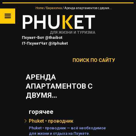
Home
Барахолка
Аренда апартаментов с двумя...
PHU
K
ET
ДЛЯ ЖИЗНИ И ТУРИЗМА
Пхукет-Бот @thaibot
IT-ПхукетЧат @itphuket
Пхукет-Канал @JUNGCEYLON
ПОИСК ПО САЙТУ
АРЕНДА
ТА
АПАРТАМЕНТОВ С
ДВУМЯ…
 НА
горячее
Я
Phuket • проводник
Phuket • проводник — всё необходимое
для жизни и отдыха на Пхукете.