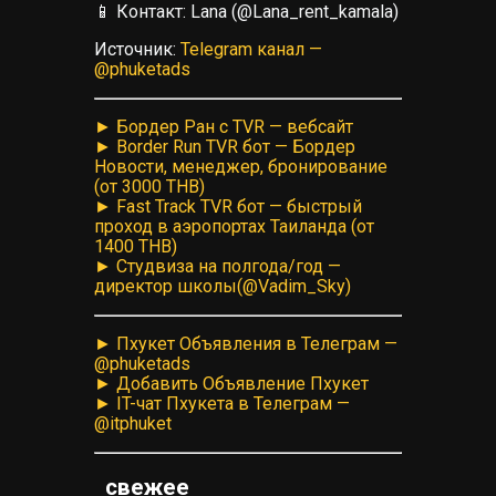
📱 Контакт: Lanа (@Lana_rent_kamala)
Источник:
Telegram канал —
@phuketads
► Бордер Ран с TVR — вебсайт
► Border Run TVR бот — Бордер
Новости, менеджер, бронирование
(от 3000 THB)
► Fast Track TVR бот — быстрый
проход в аэропортах Таиланда (от
1400 THB)
► Студвиза на полгода/год —
директор школы(@Vadim_Sky)
► Пхукет Объявления в Телеграм —
@phuketads
► Добавить Объявление Пхукет
► IT-чат Пхукета в Телеграм —
@itphuket
свежее