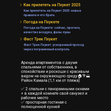
Как прилететь на Пхукет 2025
А
Как прилететь на Пхукет 2025: новые
АНД
правила и что брать
Е
А
Погода на Пхукете
Погода на Пхукете: сейчас, прогноз,
качество воздуха, фазы луны
Фаст Трек Пхукет
Фаст Трек Пхукет: ускоренный проход
через пограничный контроль
ЕЛЯ
Аренда апартаментов с двумя
спальнями от собственника, в
спокойствии и роскоши с красивым
видом на окружающую среду🏠🌴🗻
Район Камала (1,1 км от пляжа)
✅ 2 спальни с панорамными окнами
+ в каждой комнате свой санузел и
рабочее место
✅ просторная гостиная с
полноценной кухней
КИ