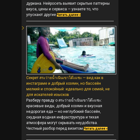
дуриана. Нейросеть выявит скрытые паттерны
вкуса, цены и сервиса — узнаете то, что
упускают другие.
Читать далее »
Секрет สระว่ายน้ำเนินเขาโต๊ะแซะ — вид как в
инстаграме и добрый хозяин, но бассейн
мелкий и спокойный: идеально для семей, не
для искателей изысков
Разберу правду о สระว่ายน้ำเนินเขาโต๊ะแซะ:
красивые виды, добрый хозяин и вкусная
недорогая еда — но неглубокий бассейн,
скудная водная инфраструктура и тихая
атмосфера могут скрывать неудобства.
Честный разбор перед визитом.
Читать далее »