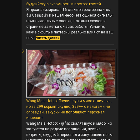
буддийскую скромность и восторг гостей
Я проанализировал 16 отзывов ресторана หนม
จีน ซอยบ่อน้ำ и нашёл несочетающиеся сигналы:
почти идеальные оценки, похвалы хозяев и
странные заметки о часах работы. Узнайте,
какие скрытые паттерны реально влияют на ваш
опыт.
Читать далее »
Wang Mala Hotpot Пхукет: суп и мясо отличные,
но за 299 кормят скудно, 399++ с налогами не
оправдан, закуски не пополняют, персонал
исчезает
Wang Mala Hotpot - ภูเก็ต: хвалят вкус и мясо, но
жалуются на редкие пополнения, пустые
витрины, скудный персонал и запутанные цены.