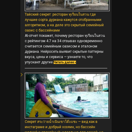
Тайский секрет: ресторан ทุเรียนในสวน где
лучшие сорта дуриана кажутся отобранными
алгоритмом, а на деле это скрытый семейный
оазис с бассейнами
AI-отчет покажет, почему ресторан ทุเรียนในสวน
с рейтингом 4.7 на 34 отзывах одновременно
считается семейным оазисом и эталоном
дуриана. Нейросеть выявит скрытые паттерны
вкуса, цены и сервиса — узнаете то, что
упускают другие.
Читать далее »
Секрет สระว่ายน้ำเนินเขาโต๊ะแซะ — вид как в
инстаграме и добрый хозяин, но бассейн