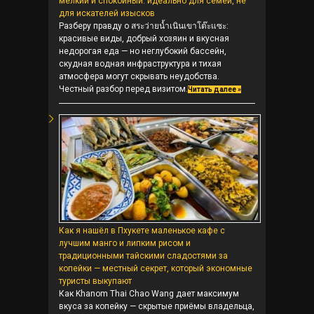
мелкий и спокойный: идеально для семей, не
для искателей изысков
Разберу правду о สระว่ายน้ำเนินเขาโต๊ะแซะ:
красивые виды, добрый хозяин и вкусная
недорогая еда — но неглубокий бассейн,
скудная водная инфраструктура и тихая
атмосфера могут скрывать неудобства.
Честный разбор перед визитом.
Читать далее »
Как я нашёл в Пхукете маленькое кафе с
лучшим манго и липким рисом и
традиционными тайскими сладостями за
копейки — местный секрет, который экономные
туристы выкупают
Как Khanom Thai Chao Wang дает максимум
вкуса за копейку — скрытые приёмы владельца,