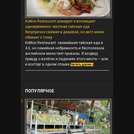
KoMoo Restaurant шокирует и восхищает
одновременно: местная тайская еда
безупречно свежая и дешевая, но англ меню
сбивает с толку
KoMoo Restaurant: свежайшая тайская еда и
4.6, но семейная небрежность и бесполезное
английское меню таят провалы. Я взорвуу
правду о взлётах и падениях этого места — шок
и восторг в одном отзыве.
Читать далее »
ПОПУЛЯРНОЕ