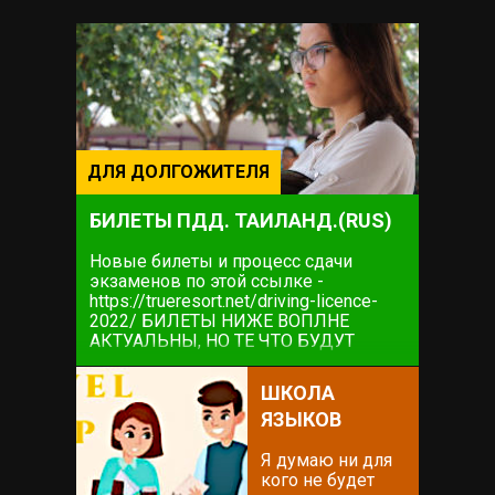
ДЛЯ ДОЛГОЖИТЕЛЯ
БИЛЕТЫ ПДД. ТАИЛАНД.(RUS)
Новые билеты и процесс сдачи
экзаменов по этой ссылке -
https://trueresort.net/driving-licence-
2022/ БИЛЕТЫ НИЖЕ ВОПЛНЕ
АКТУАЛЬНЫ, НО ТЕ ЧТО БУДУТ
НЕПОСРЕДСТВЕННО НА ЭКЗАМЕНЕ
ПО ССЫЛКЕ ВЫШЕ. ИНФОРМАЦИЯ
ШКОЛА
НИЖЕ ТАКЖЕ МОЖЕТ БЫТЬ
ЯЗЫКОВ
ПОЛЕЗНОЙ Начнем с того как всё это
удобно...
Я думаю ни для
кого не будет