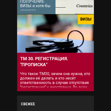
ПОЛУЧЕНИЕ
ВИЗЫ и хотя-бы
немного
сориентироваться
какой тип визы
ВИЗЫ
Вам наиболее
подходит. После
этого (можно и
сразу[icon
name="grin-wink"
prefix="fas"])
можно...
ТМ 30. РЕГИСТРАЦИЯ.
"ПРОПИСКА"
Что такое ТМ30, зачем она нужна, кто
должен её делать и кто несёт
ответственность в случае отсутствия
"регистрации" у иностранца. Во всех
этих вопросах разберёмся ниже. Что
такое ТМ30. Закон о регистрации
иностранцев фактически действует с
СВЕЖЕЕ
2005 года совместно с законом об
Отелях. При...