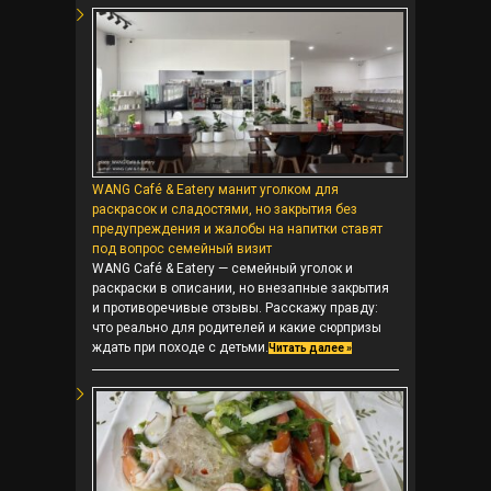
WANG Café & Eatery манит уголком для
раскрасок и сладостями, но закрытия без
предупреждения и жалобы на напитки ставят
под вопрос семейный визит
WANG Café & Eatery — семейный уголок и
раскраски в описании, но внезапные закрытия
и противоречивые отзывы. Расскажу правду:
что реально для родителей и какие сюрпризы
ждать при походе с детьми.
Читать далее »