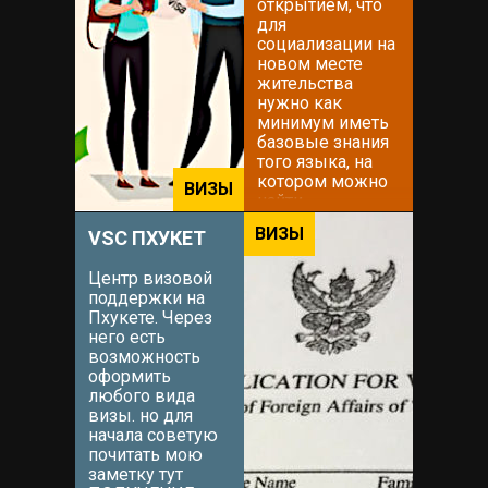
открытием, что
для
социализации на
новом месте
жительства
нужно как
минимум иметь
базовые знания
того языка, на
котором можно
ВИЗЫ
найти
взаимопонимание
ВИЗЫ
VSC ПХУКЕТ
с местными
жителями.
Центр визовой
Решение этого
поддержки на
вопроса можно
Пхукете. Через
доверить
него есть
Вадиму. Вадим
возможность
знаком мне с
оформить
самого приезда
любого вида
на остров в
визы. но для
2015...
начала советую
почитать мою
заметку тут