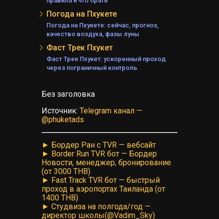
правила и что брать
Погода на Пхукете
А
АНД
Погода на Пхукете: сейчас, прогноз,
качество воздуха, фазы луны
Е
А
Фаст Трек Пхукет
Фаст Трек Пхукет: ускоренный проход
через пограничный контроль
Без заголовка
ЕЛЯ
Источник:
Telegram канал —
@phuketads
► Бордер Ран с TVR — вебсайт
► Border Run TVR бот — Бордер
Новости, менеджер, бронирование
(от 3000 THB)
► Fast Track TVR бот — быстрый
проход в аэропортах Таиланда (от
1400 THB)
► Студвиза на полгода/год —
КИ
директор школы(@Vadim_Sky)