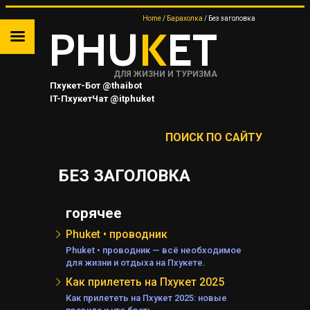
Home
Барахолка
Без заголовка
PHU
K
ET
ДЛЯ ЖИЗНИ И ТУРИЗМА
Пхукет-Бот @thaibot
IT-ПхукетЧат @itphuket
Пхукет-Канал @JUNGCEYLON
ПОИСК ПО САЙТУ
БЕЗ ЗАГОЛОВКА
ТА
горячее
 НА
Phuket • проводник
Phuket • проводник — всё необходимое
Я
для жизни и отдыха на Пхукете.
Как прилететь на Пхукет 2025
Как прилететь на Пхукет 2025: новые