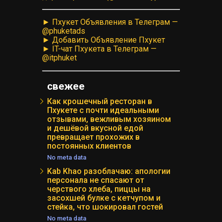
► Пхукет Объявления в Телеграм —
@phuketads
► Добавить Объявление Пхукет
► IT-чат Пхукета в Телеграм —
@itphuket
свежее
Как крошечный ресторан в
Пхукете с почти идеальными
отзывами, вежливым хозяином
и дешёвой вкусной едой
превращает прохожих в
постоянных клиентов
No meta data
Kab Khao разоблачаю: апологии
персонала не спасают от
черствого хлеба, пиццы на
засохшей булке с кетчупом и
стейка, что шокировал гостей
No meta data