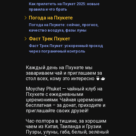
Как прилететь на Пхукет 2025: новые
А
правила и что брать
АНД
Погода на Пхукете
Е
Погода на Пхукете: сейчас, прогноз,
А
качество воздуха, фазы луны
Фаст Трек Пхукет
Фаст Трек Пхукет: ускоренный проход
через пограничный контроль
ЕЛЯ
Каждый день на Пхукете мы
завариваем чай и приглашаем за
стол всех, кому это интересно 🍵🫖
Moychay Phuket — чайный клуб на
Пхукете с ежедневными
церемониями. Чайная церемония
бесплатная – за донат, приходите и
приглашайте своих друзей!
Час-полтора в тишине, за хорошим
чаем из Китая, Таиланда и Грузии.
КИ
Пуэры, улуны, габа, белый, зелёный