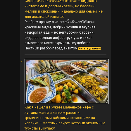
Секрет สระว่ายน้ำเนินเขาโต๊ะแซะ — вид как в
инстаграме и добрый хозяин, но бассейн
мелкий и спокойный: идеально для семей, не
для искателей изысков
Разберу правду о สระว่ายน้ำเนินเขาโต๊ะแซะ:
красивые виды, добрый хозяин и вкусная
недорогая еда — но неглубокий бассейн,
скудная водная инфраструктура и тихая
атмосфера могут скрывать неудобства.
Честный разбор перед визитом.
Читать далее »
Как я нашёл в Пхукете маленькое кафе с
лучшим манго и липким рисом и
традиционными тайскими сладостями за
копейки — местный секрет, который экономные
туристы выкупают