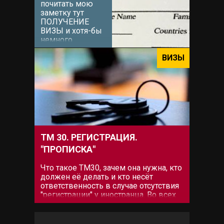
почитать мою
заметку тут
ПОЛУЧЕНИЕ
ВИЗЫ и хотя-бы
немного
сориентироваться
какой тип визы
ВИЗЫ
Вам наиболее
подходит. После
этого (можно и
сразу[icon
name="grin-wink"
prefix="fas"])
можно...
ТМ 30. РЕГИСТРАЦИЯ.
"ПРОПИСКА"
Что такое ТМ30, зачем она нужна, кто
должен её делать и кто несёт
ответственность в случае отсутствия
"регистрации" у иностранца. Во всех
этих вопросах разберёмся ниже. Что
такое ТМ30. Закон о регистрации
иностранцев фактически действует с