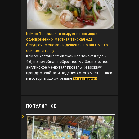
KoMoo Restaurant шокирует и восхищает
одновременно: местная тайская еда
безупречно свежая и дешевая, но англ меню
сбивает с толку
KoMoo Restaurant: свежайшая тайская еда и
4.6, но семейная небрежность и бесполезное
английское меню таят провалы. Я взорвуу
правду о взлётах и падениях этого места — шок
и восторг в одном отзыве.
Читать далее »
ПОПУЛЯРНОЕ