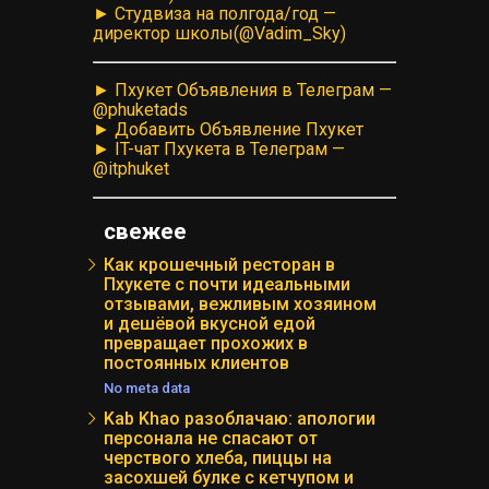
► Студвиза на полгода/год —
директор школы(@Vadim_Sky)
► Пхукет Объявления в Телеграм —
@phuketads
► Добавить Объявление Пхукет
► IT-чат Пхукета в Телеграм —
@itphuket
свежее
Как крошечный ресторан в
Пхукете с почти идеальными
отзывами, вежливым хозяином
и дешёвой вкусной едой
превращает прохожих в
постоянных клиентов
No meta data
Kab Khao разоблачаю: апологии
персонала не спасают от
черствого хлеба, пиццы на
засохшей булке с кетчупом и