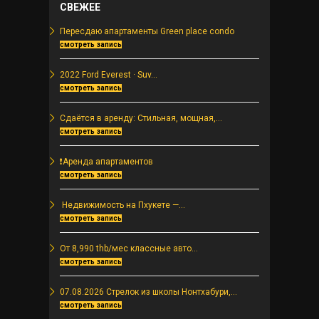
СВЕЖЕЕ
2005 года совместно с законом об
Отелях. При...
Пересдаю апартаменты Green place condo
смотреть запись
2022 Ford Everest · Suv...
смотреть запись
Сдаётся в аренду: Стильная, мощная,...
смотреть запись
❗️Аренда апартаментов
смотреть запись
️ Недвижимость на Пхукете —...
смотреть запись
От 8,990 thb/мес классные авто...
смотреть запись
07.08.2026 Стрелок из школы Нонтхабури,...
смотреть запись