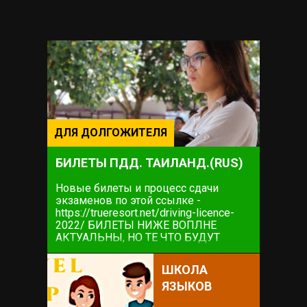
ДЛЯ ДОЛГОЖИТЕЛЯ
БИЛЕТЫ ПДД. ТАИЛАНД.(RUS)
Новые билеты и процесс сдачи
экзаменов по этой ссылке -
https://trueresort.net/driving-licence-
2022/ БИЛЕТЫ НИЖЕ ВОПЛНЕ
АКТУАЛЬНЫ, НО ТЕ ЧТО БУДУТ
НЕПОСРЕДСТВЕННО НА ЭКЗАМЕНЕ
ПО ССЫЛКЕ ВЫШЕ. ИНФОРМАЦИЯ
ШКОЛА
НИЖЕ ТАКЖЕ МОЖЕТ БЫТЬ
ЯЗЫКОВ
ПОЛЕЗНОЙ Начнем с того как всё это
удобно...