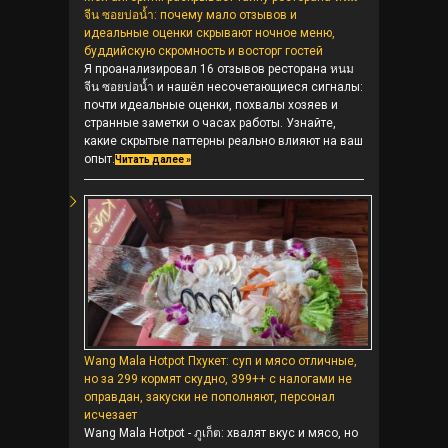
จีน ซอยบ่อน้ำ: почему мало отзывов и
идеальные оценки скрывают ночное меню,
буддийскую скромность и восторг гостей
Я проанализировал 16 отзывов ресторана หนม
จีน ซอยบ่อน้ำ и нашёл несочетающиеся сигналы:
почти идеальные оценки, похвалы хозяев и
странные заметки о часах работы. Узнайте,
какие скрытые паттерны реально влияют на ваш
опыт.
Читать далее »
Wang Mala Hotpot Пхукет: суп и мясо отличные,
но за 299 кормят скудно, 399++ с налогами не
оправдан, закуски не пополняют, персонал
исчезает
Wang Mala Hotpot - ภูเก็ต: хвалят вкус и мясо, но