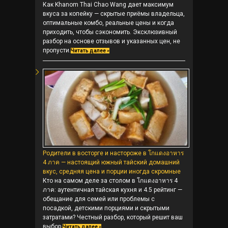
Как Khanom Thai Chao Wang дает максимум
вкуса за копейку — скрытые приёмы владельца,
оптимальные комбо, реальные цены и когда
приходить, чтобы сэкономить. Эксклюзивный
разбор на основе отзывов и указанных цен, не
пропусти.
Читать далее »
Родители в восторге и настороже в โกแดงอาหาร
4 ภาค — настоящий южный тайский домашний
вкус, средняя цена и порции иногда скромные
Кто на самом деле за столом в โกแดงอาหาร 4
ภาค: аутентичная тайская кухня и 4.5 рейтинг —
обещание для семей или проблемы с
посадкой, детскими порциями и скрытыми
затратами? Честный разбор, который решит ваш
выбор.
Читать далее »