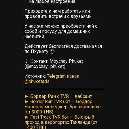
— на любое настроение.
Приходите к нам работать или
проводить встречи с друзьями.
У нас же можно приобрести чай с
собой и посуду для домашних
чаепитий.
Действует бесплатная доставка чая
по Пхукету 📦
📱 Контакт: Moychay Phuket
(@moychay_phuket)
Источник:
Telegram канал —
@phuketads
► Бордер Ран с TVR — вебсайт
► Border Run TVR бот — Бордер
Новости, менеджер, бронирование
(от 3000 THB)
► Fast Track TVR бот — быстрый
проход в аэропортах Таиланда (от
1400 THB)