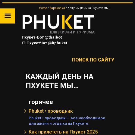
Home
Барахолка
Каждый день на Пхукете мы...
PHU
K
ET
ДЛЯ ЖИЗНИ И ТУРИЗМА
Пхукет-Бот @thaibot
IT-ПхукетЧат @itphuket
Пхукет-Канал @JUNGCEYLON
ПОИСК ПО САЙТУ
КАЖДЫЙ ДЕНЬ НА
ТА
ПХУКЕТЕ МЫ…
 НА
горячее
Phuket • проводник
Я
Phuket • проводник — всё необходимое
для жизни и отдыха на Пхукете.
Как прилететь на Пхукет 2025