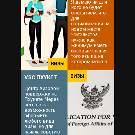
Я думаю ни для
кого не будет
открытием, что
для
социализации на
новом месте
жительства
нужно как
минимум иметь
базовые знания
того языка, на
котором можно
ВИЗЫ
найти
взаимопонимание
ВИЗЫ
VSC ПХУКЕТ
с местными
жителями.
Центр визовой
Решение этого
поддержки на
вопроса можно
Пхукете. Через
доверить
него есть
Вадиму. Вадим
возможность
знаком мне с
оформить
самого приезда
любого вида
на остров в
визы. но для
2015...
начала советую